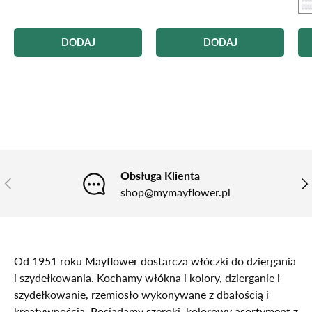
102 piaskowy
105 Stålgrå
106 ciemnoszary
1402 biały
1404 Lekko żółty
1405 żółty
1 b
DODAJ
DODAJ
Obsługa Klienta
POPRZEDNI
NA
shop@mymayflower.pl
Od 1951 roku Mayflower dostarcza włóczki do dziergania
i szydełkowania. Kochamy włókna i kolory, dzierganie i
szydełkowanie, rzemiosło wykonywane z dbałością i
kreatywnością. Posiadamy szeroki, kolorowy asortyment z