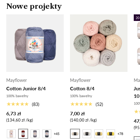
Nowe projekty
20
Mayflower
Mayflower
Ma
Cotton Junior 8/4
Cotton 8/4
Ju
10
100% bawełny
100% bawełny
★★★★★
★★★★★
100
(83)
(52)
★
6,73 zł
7,00 zł
Cena za sztukę
Cena za sztukę
134,60 zł
/
kg
140,00 zł
/
kg
47
Ce
95
+45
+78
103 Rust Rød
1401 RAW BIAŁA