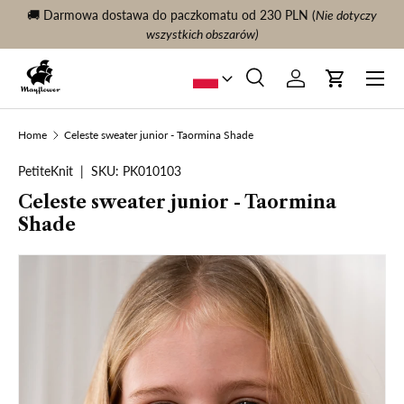
🚚 Darmowa dostawa do paczkomatu od 230 PLN (
Nie dotyczy
KONTYNUUJ TREŚĆ
wszystkich obszarów)
Menu
Szukaj
Zaloguj sie
Wóz
Szukaj
Szukaj
Home
Celeste sweater junior - Taormina Shade
PetiteKnit
|
SKU:
PK010103
Celeste sweater junior - Taormina
Shade