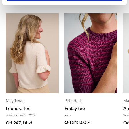
Zobacz wszystko
Mayflower
PetiteKnit
Ma
Leonora tee
Friday tee
An
włóczka i wzór 2202
Yarn
Włó
Od 313,00 zł
Od 247,14 zł
Od