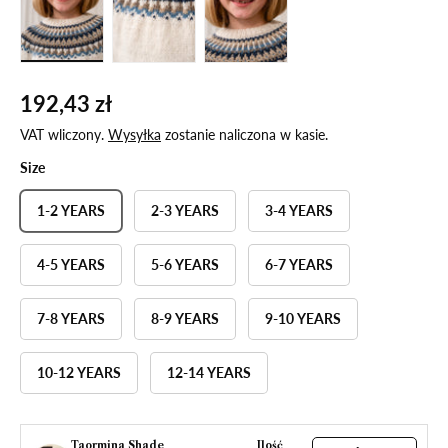
192,43 zł
VAT wliczony.
Wysyłka
zostanie naliczona w kasie.
Size
1-2 YEARS
2-3 YEARS
3-4 YEARS
4-5 YEARS
5-6 YEARS
6-7 YEARS
7-8 YEARS
8-9 YEARS
9-10 YEARS
10-12 YEARS
12-14 YEARS
Taormina Shade
Ilość