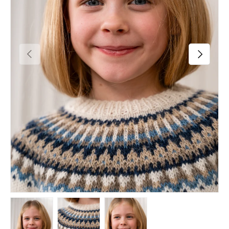
POPRZEDNI
NASTĘPN
Załaduj zdjęcie 1 W galerii
Załaduj zdjęcie 2 W galerii
Załaduj zdjęcie 3 W galerii