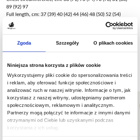
89 (92) 97
Full length, cm: 37 (39) 40 (42) 44 (46) 48 (50) 52 (54)
56
(measured mid-back, excluding neck rib)
This pattern isn't available in Polish, but it's available in
English.
Zgoda
Szczegóły
O plikach cookies
Strikkefasthed: 20 sts x 30 rows in stockinette stitch on 4
Niniejsza strona korzysta z plików cookie
mm needles = 10 x 10 cm
Wykorzystujemy pliki cookie do spersonalizowania treści
i reklam, aby oferować funkcje społecznościowe i
Mayflower Create Amber - Zestaw
Create Black & White - Zestaw
analizować ruch w naszej witrynie. Informacje o tym, jak
ANYDAY Cotton 8/4 Colorbag 10-sztuk/op.
Mayflower Create B&W - Amber żyłka
wymiennych drutów okrągłych
wymiennych drutów okrągłych
Mayflower Create, znazczniki oczek,
Mayflower Create, Etui ELISA
Mayflower Create, Etui ELLIE
korzystasz z naszej witryny, udostępniamy partnerom
360
metal 45 szt. 2,15 cm
Mayflower
| SKU: 478003
Mayflower
Mayflower
| SKU: 6692071
| SKU: 6692070
społecznościowym, reklamowym i analitycznym.
Mayflower
Mayflower
| SKU: 6690533
| SKU: 6690528
Mayflower
| SKU: 6692043
Partnerzy mogą połączyć te informacje z innymi danymi
45,60 zł
Mayflower
| SKU: 6690038
294,46 zł
294,46 zł
167,71 zł
167,71 zł
17,95 zł
otrzymanymi od Ciebie lub uzyskanymi podczas
Cena za sztukę
91,20 zł
/
kg
16,27 zł
korzystania z ich usług.