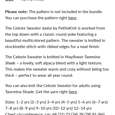
Please note:
The pattern is not included in the bundle.
You can purchase the pattern right
here
.
The
Celeste Sweater Junior
by PetiteKnit is worked from
the top down with a classic round yoke featuring a
beautiful multicolored pattern. The sweater is knitted in
stockinette stitch with ribbed edges for a neat finish.
The Celeste Sweater is knitted in
Mayflower Taormina
Shade
– a lovely, soft alpaca blend with a light texture.
This makes the sweater warm and cozy without being too
thick – perfect to wear all year round.
You can also knit the
Celeste Sweater
for adults using
Taormina Shade. Get the yarn right
here
.
Sizes: 1–2 yrs (2–3 yrs) 3–4 yrs (4–5 yrs) 5–6 yrs (6–7 yrs)
7–8 yrs (8–9 yrs) 9–10 yrs (10–12 yrs) 12–14 yrs
Chest circumference, cm: 68 (71) 73 (74) 78 (78) 81 (86)