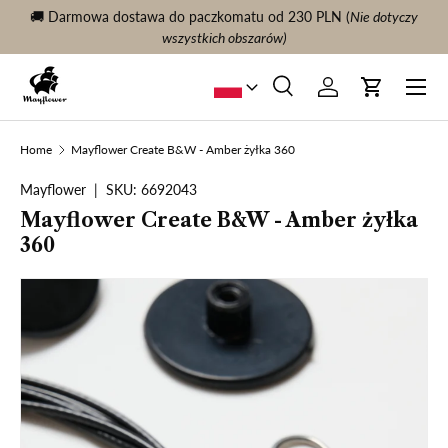
🚚 Darmowa dostawa do paczkomatu od 230 PLN (
Nie dotyczy
KONTYNUUJ TREŚĆ
wszystkich obszarów)
Menu
Szukaj
Zaloguj sie
Wóz
Szukaj
Szukaj
Home
Mayflower Create B&W - Amber żyłka 360
Mayflower
|
SKU:
6692043
Mayflower Create B&W - Amber żyłka
360