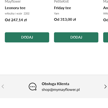
Mayflower
PetiteKnit
Ma
Leonora tee
Friday tee
An
włóczka i wzór 2202
Yarn
Włó
Od 313,00 zł
Od 247,14 zł
Od
DODAJ
DODAJ
Obsługa Klienta
POPRZEDNI
NA
shop@mymayflower.pl