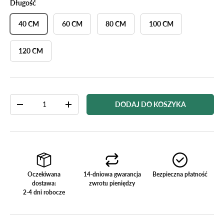
Długość
40 CM
60 CM
80 CM
100 CM
120 CM
Ilość
DODAJ DO KOSZYKA
-
+
Oczekiwana
14-dniowa gwarancja
Bezpieczna płatność
dostawa:
zwrotu pieniędzy
2-4 dni robocze