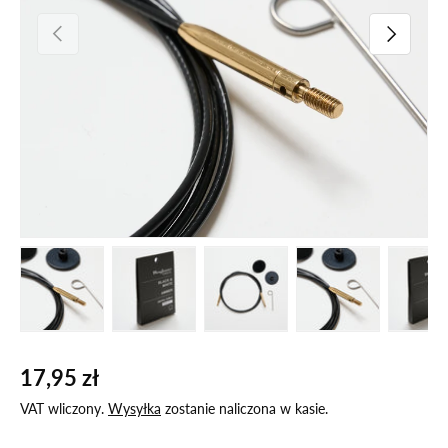
POPRZEDNI
NASTĘPN
Załaduj zdjęcie 1 W galerii
Załaduj zdjęcie 2 W galerii
Załaduj zdjęcie 3 W galerii
Załaduj zdjęcie 
Za
17,95 zł
VAT wliczony.
Wysyłka
zostanie naliczona w kasie.