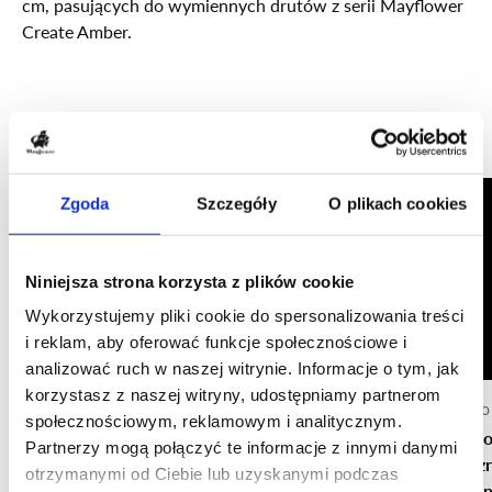
cm, pasujących do wymiennych drutów z serii Mayflower
Create Amber.
Popularne teraz
Ostatnia szansa
By KnitPro
Zgoda
Szczegóły
O plikach cookies
Niniejsza strona korzysta z plików cookie
Wykorzystujemy pliki cookie do spersonalizowania treści
i reklam, aby oferować funkcje społecznościowe i
Mayflower Create Amber - Zestaw
Create Black & White - Zestaw
Mayflower Create, znazczniki oczek,
analizować ruch w naszej witrynie. Informacje o tym, jak
ANYDAY Cotton 8/4 Colorbag 10-sztuk/op.
Mayflower Create B&W - Amber żyłka
wymiennych drutów okrągłych
wymiennych drutów okrągłych
Mayflower Create, Etui ELISA
Mayflower Create, Etui ELLIE
korzystasz z naszej witryny, udostępniamy partnerom
metal 45 szt. 2,15 cm
360
Mayflower
Mayflower
Go
Mayflower
| SKU: 478003
Mayflower
Mayflower
| SKU: 6692071
| SKU: 6692070
społecznościowym, reklamowym i analitycznym.
Mayflower
Mayflower
| SKU: 6690533
| SKU: 6690528
Mayflower Create Amber
Mayflower Create Black
Go
Mayflower
Mayflower
| SKU: 6690038
| SKU: 6692043
Partnerzy mogą połączyć te informacje z innymi danymi
45,60 zł
294,46 zł
294,46 zł
167,71 zł
167,71 zł
- Wymienne okrągłe
& White- Wymienne
sz
17,95 zł
otrzymanymi od Ciebie lub uzyskanymi podczas
16,27 zł
Cena za sztukę
91,20 zł
/
kg
druty
druty
vi