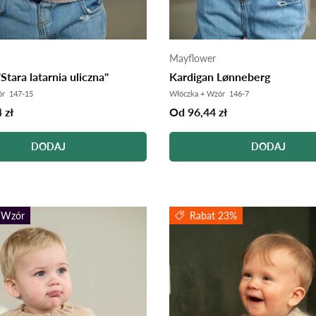
Mayflower
Stara latarnia uliczna"
Kardigan Lønneberg
ór 147-15
Włóczka + Wzór 146-7
 zł
Od 96,44 zł
DODAJ
DODAJ
 Wzór
Rabat 23%