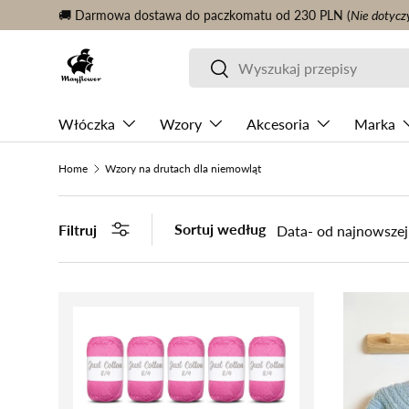
🚚 Darmowa dostawa do paczkomatu od 230 PLN (
Nie dotycz
KONTYNUUJ TREŚĆ
Szukaj
Szukaj
Włóczka
Wzory
Akcesoria
Marka
Home
Wzory na drutach dla niemowląt
Sortuj według
Filtruj
Data- od najnowszej 