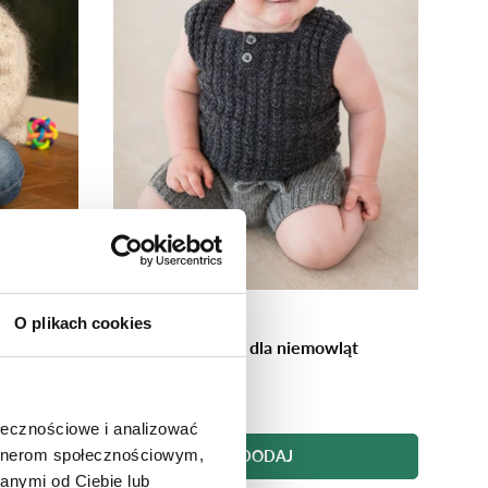
ch
zt.
Mayflower
O plikach cookies
Prosta kamizelka dla niemowląt
Włóczka + Wzór 127-5
Od 73,64 zł
ołecznościowe i analizować
artnerom społecznościowym,
DODAJ
anymi od Ciebie lub