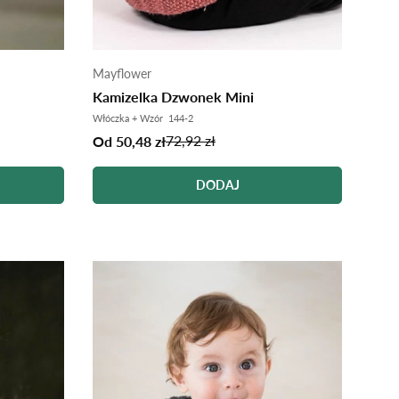
Mayflower
Kamizelka Dzwonek Mini
Włóczka + Wzór 144-2
72,92 zł
Od 50,48 zł
DODAJ