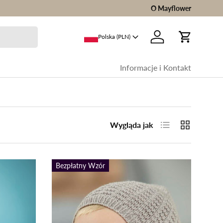
O Mayflower
Polska (PLN)
Zaloguj sie
Wóz
Informacje i Kontakt
Lista
Siatki
Wygląda jak
Bezpłatny Wzór