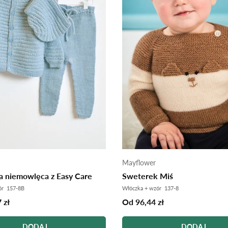
□
Mayflower
 niemowlęca z Easy Care
Sweterek Miś
ór 157-8B
Włóczka + wzór 137-8
 zł
Od 96,44 zł
DODAJ
DODAJ