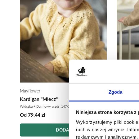
M
Ma
Mayflower
Mayflower
Zgoda
Kardigan "Mlecz"
Sweter "C
Włóczka + Darmowy wzór 147-1
Włóczka + Da
Niniejsza strona korzysta z
Od 22,80 
Od 79,44 zł
Wykorzystujemy pliki cookie 
ruch w naszej witrynie. Inf
DODAJ
reklamowym i analitycznym. 