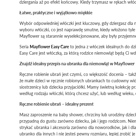
dziergania aż po efekt końcowy. Kiedy trzymasz w rękach włócz
Łatwe, praktyczne i wyjątkowo miękkie
Wybór odpowiedniej włóczki jest kluczowy, gdy dziergasz dla n
wyboru włóczki, co jest naprawdę smutne, kiedy włożono tyle 
Mayflower są starannie wyselekcjonowane, aby były przyjemn
Seria
Mayflower Easy Care
to jedna z włóczek idealnych do dzi
Easy Care jest włóczką, za którą rodzice niemowląt będą Ci wdz
Znajdź idealny przepis na ubranka dla niemowląt w Mayflower
Ręczne robienie ubrań jest czymś, co większość docenia – tak
że małe dzieci w ręcznie robionych ubrankach to cudowny wid
siostrzenicy lub dziecka przyjaciółki. Mamy świetną kolekcję 
według rodzaju włóczki, którą chcesz użyć, lub według wieku, 
Ręczne robienie ubrań – idealny prezent
Masz zaproszenie na baby shower, chrzciny lub urodziny dziec
przypadną do gustu zarówno dziecku, jak i jego rodzicom. N
strykać ubranka i akcesoria zarówno dla noworodków, jak i dla 
ubranko dla innych i nie jesteś pewny rozmiaru, lepiej zrobić