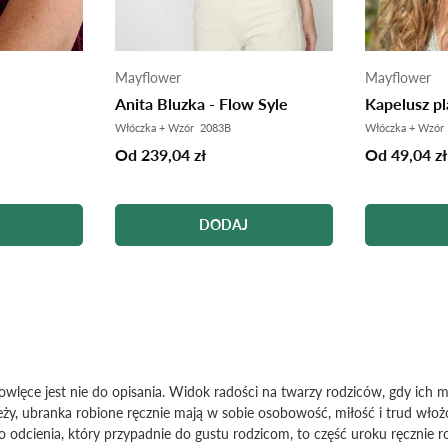
Mayflower
Mayflower
Anita Bluzka - Flow Syle
Kapelusz p
Włóczka + Wzór 2083B
Włóczka + Wzór
Od 239,04 zł
Od 49,04 zł
DODAJ
lęce jest nie do opisania. Widok radości na twarzy rodziców, gdy ich m
ieży, ubranka robione ręcznie mają w sobie osobowość, miłość i trud w
go odcienia, który przypadnie do gustu rodzicom, to część uroku ręcznie