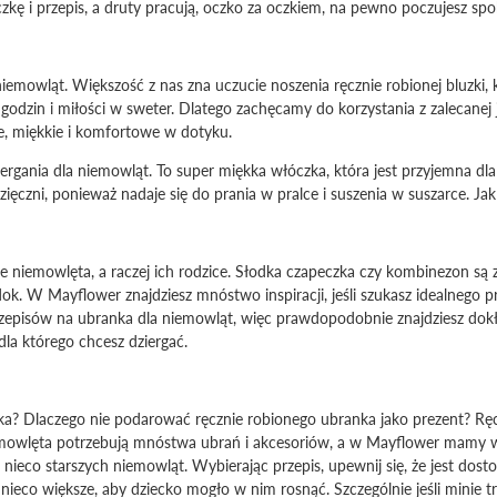
kę i przepis, a druty pracują, oczko za oczkiem, na pewno poczujesz spok
iemowląt. Większość z nas zna uczucie noszenia ręcznie robionej bluzki, 
godzin i miłości w sweter. Dlatego zachęcamy do korzystania z zalecanej 
e, miękkie i komfortowe w dotyku.
ergania dla niemowląt. To super miękka włóczka, która jest przyjemna dl
ięczni, ponieważ nadaje się do prania w pralce i suszenia w suszarce. Jak
że niemowlęta, a raczej ich rodzice. Słodka czapeczka czy kombinezon są
ok. W Mayflower znajdziesz mnóstwo inspiracji, jeśli szukasz idealnego
przepisów na ubranka dla niemowląt, więc prawdopodobnie znajdziesz dokła
dla którego chcesz dziergać.
ka? Dlaczego nie podarować ręcznie robionego ubranka jako prezent? Ręcz
iemowlęta potrzebują mnóstwa ubrań i akcesoriów, a w Mayflower mamy 
nieco starszych niemowląt. Wybierając przepis, upewnij się, że jest dosto
 je nieco większe, aby dziecko mogło w nim rosnąć. Szczególnie jeśli mini