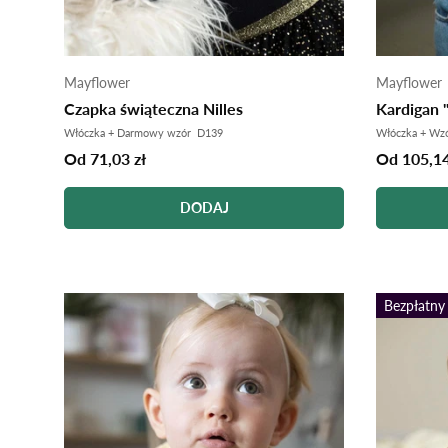
Mayflower
Mayflower
Czapka świąteczna Nilles
Kardigan "
Włóczka + Darmowy wzór D139
Włóczka + Wz
Od 71,03 zł
Od 105,14
DODAJ
Bezpłatny