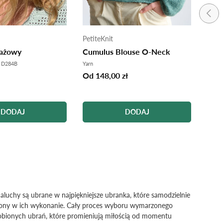
POPR
PetiteKnit
Petit
lażowy
Cumulus Blouse O-Neck
Ivy 
 D284B
Yarn
Yarn
Od 148,00 zł
Od 1
DODAJ
DODAJ
aluchy są ubrane w najpiękniejsze ubranka, które samodzielnie
łożony w ich wykonanie. Cały proces wyboru wymarzonego
 robionych ubrań, które promieniują miłością od momentu