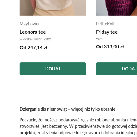
Mayflower
PetiteKnit
Leonora tee
Friday tee
włóczka i wzór 2202
Yarn
Od 313,00 zł
Od 247,14 zł
DODAJ
DODAJ
Dzierganie dla niemowląt – więcej niż tylko ubranie
Poczucie, że możesz podarować ręcznie robione ubranka niemow
stworzyłeś, jest bezcenny. W przeciwieństwie do gotowej odz
projektu, znalezienia odpowiedniego wzoru i dobrania idealne