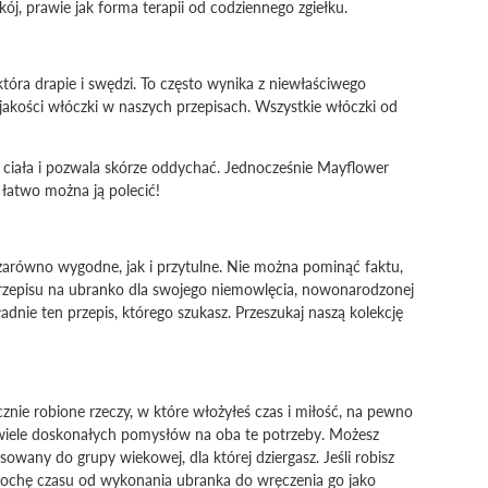
ój, prawie jak forma terapii od codziennego zgiełku.
która drapie i swędzi. To często wynika z niewłaściwego
jakości włóczki w naszych przepisach. Wszystkie włóczki od
a ciała i pozwala skórze oddychać. Jednocześnie Mayflower
 łatwo można ją polecić!
 zarówno wygodne, jak i przytulne. Nie można pominąć faktu,
 przepisu na ubranko dla swojego niemowlęcia, nowonarodzonej
dnie ten przepis, którego szukasz. Przeszukaj naszą kolekcję
nie robione rzeczy, w które włożyłeś czas i miłość, na pewno
wiele doskonałych pomysłów na oba te potrzeby. Możesz
sowany do grupy wiekowej, dla której dziergasz. Jeśli robisz
e trochę czasu od wykonania ubranka do wręczenia go jako