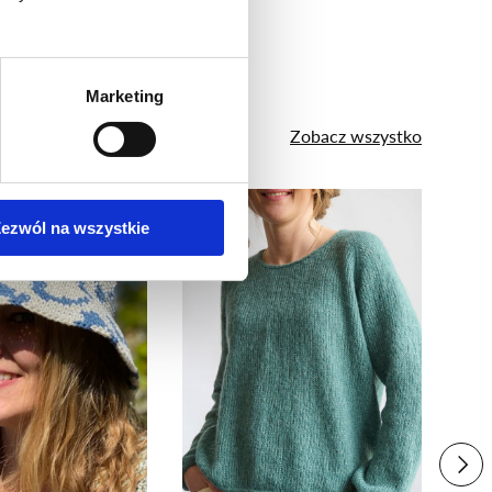
Marketing
Zobacz wszystko
yflower
ezwól na wszystkie
NAST