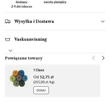
dostawa:
zwrotu pieniędzy
2-4 dni robocze
Wysyłka i Dostawa
Vaskeanvisning
POPRZEDNI
NAST
Powiązane towary
1 Class
Od
12,75 zł
Cena za sztukę
255,00 zł
/
kg
DODAJ