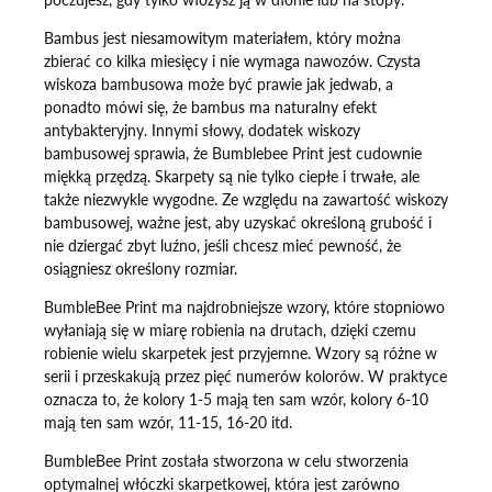
Bambus jest niesamowitym materiałem, który można
zbierać co kilka miesięcy i nie wymaga nawozów. Czysta
wiskoza bambusowa może być prawie jak jedwab, a
ponadto mówi się, że bambus ma naturalny efekt
antybakteryjny. Innymi słowy, dodatek wiskozy
bambusowej sprawia, że Bumblebee Print jest cudownie
miękką przędzą. Skarpety są nie tylko ciepłe i trwałe, ale
także niezwykle wygodne. Ze względu na zawartość wiskozy
bambusowej, ważne jest, aby uzyskać określoną grubość i
nie dziergać zbyt luźno, jeśli chcesz mieć pewność, że
osiągniesz określony rozmiar.
BumbleBee Print ma najdrobniejsze wzory, które stopniowo
wyłaniają się w miarę robienia na drutach, dzięki czemu
robienie wielu skarpetek jest przyjemne. Wzory są różne w
serii i przeskakują przez pięć numerów kolorów. W praktyce
oznacza to, że kolory 1-5 mają ten sam wzór, kolory 6-10
mają ten sam wzór, 11-15, 16-20 itd.
BumbleBee Print została stworzona w celu stworzenia
optymalnej włóczki skarpetkowej, która jest zarówno