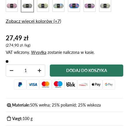
3008 Lavendel
3012 zielona prymulka
3014 Rainbow w kolorze
3020 niebiesko zielony
3024 niebieska zatok
3026 błyszczą
3011 Havets Blå
Zobacz więcej kolorów (+7)
27,49 zł
Cena za sztukę
274,90 zł
/
kg
VAT wliczony.
Wysyłka
zostanie naliczona w kasie.
Ilość
DODAJ DO KOSZYKA
-
+
Materiale:
50% wełna; 25% poliamid; 25% wiskoza
Vægt:
100 g