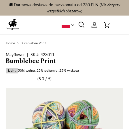
🚚 Darmowa dostawa do paczkomatu od 230 PLN (
Nie dotyczy
KONTYNUUJ TREŚĆ
wszystkich obszarów)
Menu
Szukaj
Zaloguj sie
Wóz
Szukaj
Szukaj
Home
Bumblebee Print
Mayflower
|
SKU:
423011
Bumblebee Print
Light
50% wełna; 25% poliamid; 25% wiskoza
5.0
/ 5
V
u
r
d
e
r
e
t
5
.
0
u