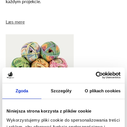
każdym projekcie.
Læs mere
Zgoda
Szczegóły
O plikach cookies
Niniejsza strona korzysta z plików cookie
Może również polubisz też to
Wykorzystujemy pliki cookie do spersonalizowania treści
i reklam, aby oferować funkcje społecznościowe i