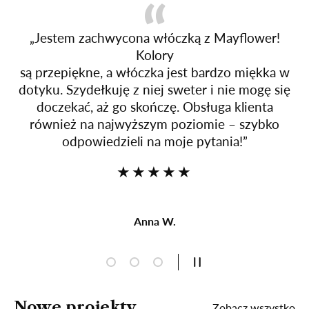
„Jestem zachwycona włóczką z Mayflower!
Kolory
są przepiękne, a włóczka jest bardzo miękka w
dotyku. Szydełkuję z niej sweter i nie mogę się
doczekać, aż go skończę. Obsługa klienta
również na najwyższym poziomie – szybko
odpowiedzieli na moje pytania!”
★★★★★
Anna W.
Ładuj slajdy 1 z 3
Ładuj slajdy 2 z 3
Ładuj slajdy 3 z 3
ZATRZYMAJ SLAJD
Nowe projekty
Zobacz wszystko