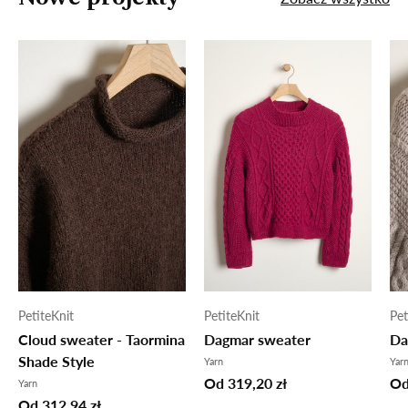
PetiteKnit
PetiteKnit
Pet
Cloud sweater - Taormina
Dagmar sweater
Da
Shade Style
Yarn
Ya
Od 319,20 zł
Od
Yarn
Od 312,94 zł