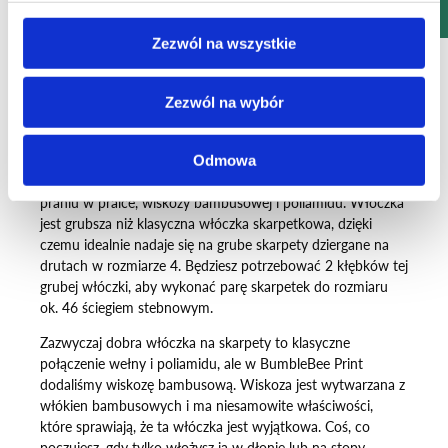
DODAJ
DODAJ
Zezwól na wszystkie
Zezwól na wybór
Odmowa
Mayflower BumbleBee Print to połączenie wełny poddanej
praniu w pralce, wiskozy bambusowej i poliamidu. Włóczka
jest grubsza niż klasyczna włóczka skarpetkowa, dzięki
czemu idealnie nadaje się na grube skarpety dziergane na
drutach w rozmiarze 4. Będziesz potrzebować 2 kłębków tej
grubej włóczki, aby wykonać parę skarpetek do rozmiaru
ok. 46 ściegiem stebnowym.
Zazwyczaj dobra włóczka na skarpety to klasyczne
połączenie wełny i poliamidu, ale w BumbleBee Print
dodaliśmy wiskozę bambusową. Wiskoza jest wytwarzana z
włókien bambusowych i ma niesamowite właściwości,
które sprawiają, że ta włóczka jest wyjątkowa. Coś, co
poczujesz, gdy tylko włożysz ją w dłonie lub na stopy.