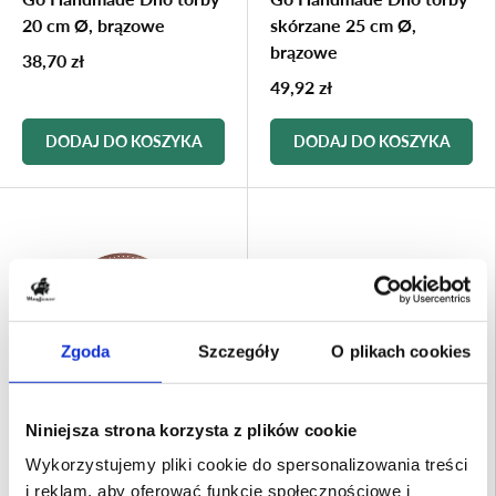
20 cm Ø, brązowe
skórzane 25 cm Ø,
brązowe
38,70 zł
49,92 zł
DODAJ DO KOSZYKA
DODAJ DO KOSZYKA
Zgoda
Szczegóły
O plikach cookies
Niniejsza strona korzysta z plików cookie
Go Handmade
Go Handmade
Wykorzystujemy pliki cookie do spersonalizowania treści
Go Handmade Dno torby
Go Handmade Dno torby
i reklam, aby oferować funkcje społecznościowe i