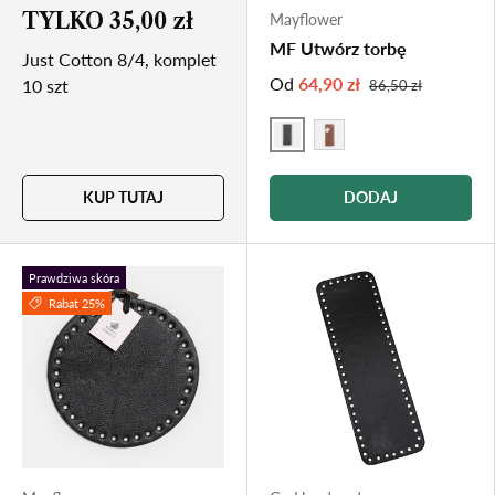
TYLKO 35,00 zł
Mayflower
MF Utwórz torbę
Just Cotton 8/4, komplet
Od
64,90 zł
10 szt
86,50 zł
SORT
BRUN
KUP TUTAJ
DODAJ
Prawdziwa skóra
Rabat 25%