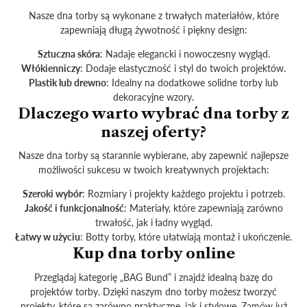
Nasze dna torby są wykonane z trwałych materiałów, które
zapewniają długą żywotność i piękny design:
Sztuczna skóra
: Nadaje elegancki i nowoczesny wygląd.
Włókienniczy
: Dodaje elastyczność i styl do twoich projektów.
Plastik lub drewno
: Idealny na dodatkowe solidne torby lub
dekoracyjne wzory.
Dlaczego warto wybrać dna torby z
naszej oferty?
Nasze dna torby są starannie wybierane, aby zapewnić najlepsze
możliwości sukcesu w twoich kreatywnych projektach:
Szeroki wybór
: Rozmiary i projekty każdego projektu i potrzeb.
Jakość i funkcjonalność
: Materiały, które zapewniają zarówno
trwałość, jak i ładny wygląd.
Łatwy w użyciu
: Botty torby, które ułatwiają montaż i ukończenie.
Kup dna torby online
Przeglądaj kategorię „BAG Bund” i znajdź idealną bazę do
projektów torby. Dzięki naszym dno torby możesz tworzyć
projekty, które są zarówno praktyczne, jak i stylowe. Zamów już