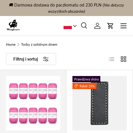
🚚 Darmowa dostawa do paczkomatu od 230 PLN (
Nie dotyczy
KONTYNUUJ TREŚĆ
wszystkich obszarów)
Menu
Szukaj
Zaloguj sie
Wóz
Szukaj
Szukaj
Home
Torby z solidnym dnem
Lista
Siatki
Filtruj i sortuj
Prawdziwa skóra
Rabat 25%