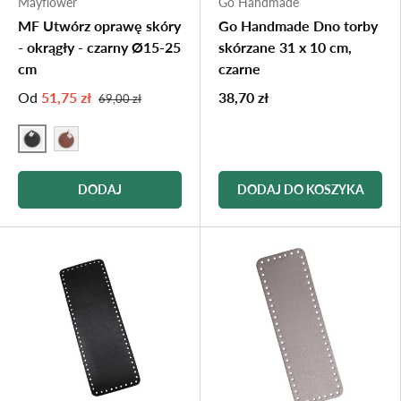
Mayflower
Go Handmade
MF Utwórz oprawę skóry
Go Handmade Dno torby
- okrągły - czarny Ø15-25
skórzane 31 x 10 cm,
cm
czarne
Od
51,75 zł
38,70 zł
69,00 zł
SORT
BRUN
DODAJ
DODAJ DO KOSZYKA