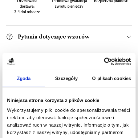
Oczekiwana
14-dniowa gwarancja
Bezpieczna płatność
dostawa:
zwrotu pieniędzy
2-4 dni robocze
Pytania dotyczące wzorów
Wysyłka i Dostawa
Zgoda
Szczegóły
O plikach cookies
Opis
Specyfikacja
Niniejsza strona korzysta z plików cookie
Zen chusta to piękny wzór, który został zrobiony
Wykorzystujemy pliki cookie do spersonalizowania treści
szydełkiem w muszlowy wzór. Dzięki tej prostej technice
i reklam, aby oferować funkcje społecznościowe i
Mayflower Create Amber - Zestaw
Create Black & White - Zestaw
szydełkowania nie zajmie Ci długo wykonanie chusty,
Mayflower Create, znazczniki oczek,
analizować ruch w naszej witrynie. Informacje o tym, jak
ANYDAY Cotton 8/4 Colorbag 10-sztuk/op.
Mayflower Create B&W - Amber żyłka
wymiennych drutów okrągłych
wymiennych drutów okrągłych
Mayflower Create, Etui ELISA
Mayflower Create, Etui ELLIE
więc szybko będziesz mógł z niego korzystać. Pomimo
korzystasz z naszej witryny, udostępniamy partnerom
metal 45 szt. 2,15 cm
360
Mayflower
| SKU: 478003
prostoty, wzór jest naprawdę uroczy, a efekt końcowy na