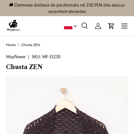
🚚 Darmowa dostawa do paczkomatu od 230 PLN (
Nie dotyczy
KONTYNUUJ TREŚĆ
wszystkich obszarów)
Menu
Szukaj
Zaloguj sie
Wóz
Szukaj
Szukaj
Home
Chusta ZEN
Mayflower
|
SKU:
MF-D230
Chusta ZEN