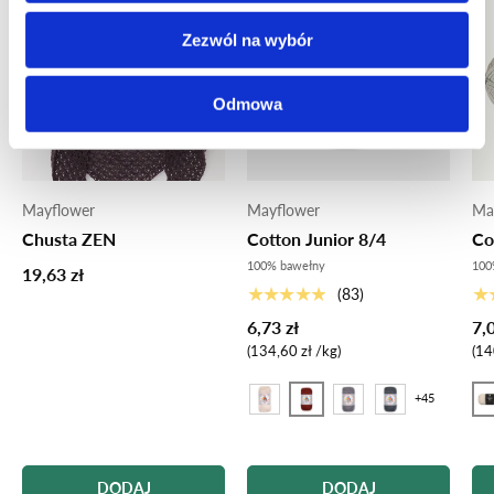
Zezwól na wybór
Odmowa
Mayflower
Mayflower
Ma
Chusta ZEN
Cotton Junior 8/4
Co
100% bawełny
100
19,63 zł
★★★★★
★
(83)
6,73 zł
7,
Cena za sztukę
Ce
134,60 zł
/
kg
14
+45
103 Rust Rød
14
102 piaskowy
105 Stålgrå
106 ciemnoszary
DODAJ
DODAJ