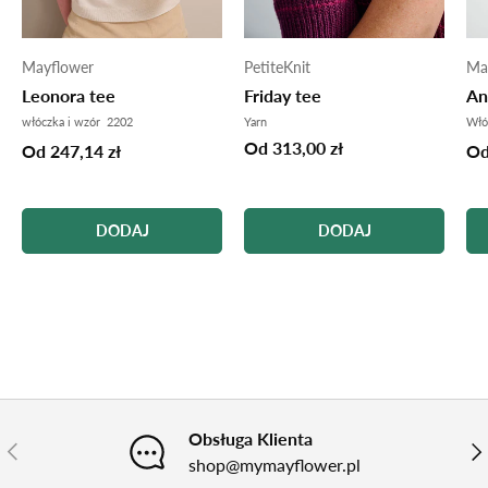
Mayflower
PetiteKnit
Ma
Leonora tee
Friday tee
An
włóczka i wzór 2202
Yarn
Włó
Od 313,00 zł
Od 247,14 zł
Od
DODAJ
DODAJ
Obsługa Klienta
POPRZEDNI
NA
shop@mymayflower.pl