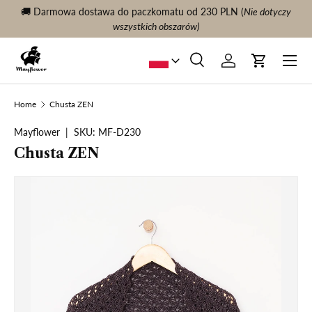
🚚 Darmowa dostawa do paczkomatu od 230 PLN (
Nie dotyczy
KONTYNUUJ TREŚĆ
wszystkich obszarów)
Menu
Szukaj
Zaloguj sie
Wóz
Szukaj
Szukaj
Home
Chusta ZEN
Mayflower
|
SKU:
MF-D230
Chusta ZEN