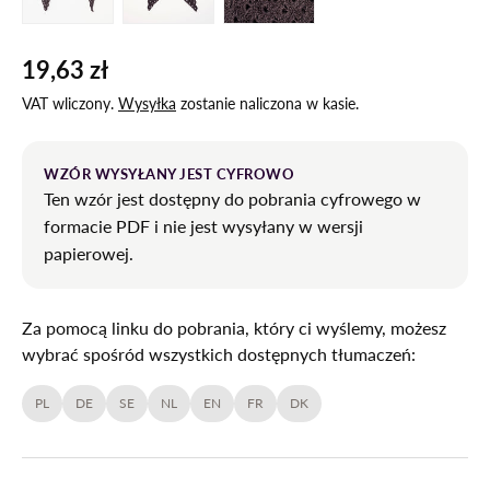
Załaduj zdjęcie 1 W galerii
Załaduj zdjęcie 2 W galerii
Załaduj zdjęcie 3 W galerii
19,63 zł
VAT wliczony.
Wysyłka
zostanie naliczona w kasie.
WZÓR WYSYŁANY JEST CYFROWO
Ten wzór jest dostępny do pobrania cyfrowego w
formacie PDF i nie jest wysyłany w wersji
papierowej.
Za pomocą linku do pobrania, który ci wyślemy, możesz
wybrać spośród wszystkich dostępnych tłumaczeń:
PL
DE
SE
NL
EN
FR
DK