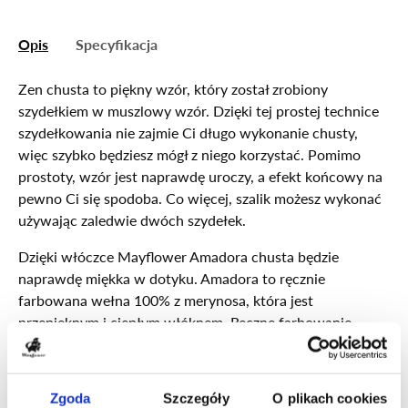
Opis
Specyfikacja
Zen chusta to piękny wzór, który został zrobiony
szydełkiem w muszlowy wzór. Dzięki tej prostej technice
szydełkowania nie zajmie Ci długo wykonanie chusty,
więc szybko będziesz mógł z niego korzystać. Pomimo
prostoty, wzór jest naprawdę uroczy, a efekt końcowy na
pewno Ci się spodoba. Co więcej, szalik możesz wykonać
używając zaledwie dwóch szydełek.
Dzięki włóczce Mayflower Amadora chusta będzie
naprawdę miękka w dotyku. Amadora to ręcznie
farbowana wełna 100% z merynosa, która jest
przepięknym i ciepłym włóknem. Ręczne farbowanie
sprawia, że szalik zyskuje piękny, melowany efekt
kolorystyczny. Chusta jest więc nie tylko łatwa do
zrobienia, ale również efektowna i przyjemna w noszeniu
Zgoda
Szczegóły
O plikach cookies