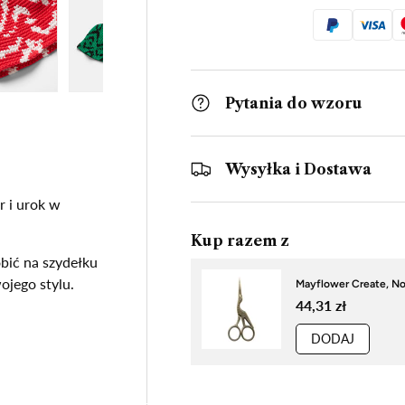
erii
jęcie 4 W galerii
Załaduj zdjęcie 5 W galerii
Załaduj zdjęcie 6 W galerii
Załaduj zdjęcie 7 W galerii
Załaduj zdjęcie 8 W g
Załaduj 
Pytania do wzoru
Wysyłka i Dostawa
r i urok w
Kup razem z
obić na szydełku
ojego stylu.
Mayflower Create, Noż
44,31 zł
DODAJ