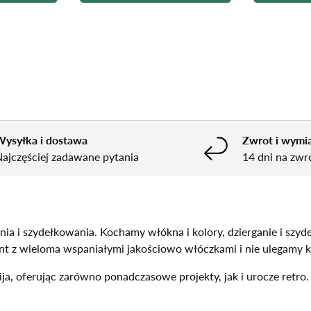
ysyłka i dostawa
Zwrot i wymi
ajczęściej zadawane pytania
14 dni na zwr
ia i szydełkowania. Kochamy włókna i kolory, dzierganie i szy
nt z wieloma wspaniałymi jakościowo włóczkami i nie ulegamy 
, oferując zarówno ponadczasowe projekty, jak i urocze retro. T