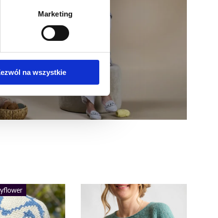
Marketing
ezwól na wszystkie
yflower