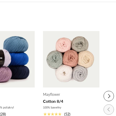
Mayflower
Mayf
NAST
Cotton 8/4
Szyd
"buc
% poliakryl
100% bawełny
POPR
WZ
★★★★★
(28)
(52)