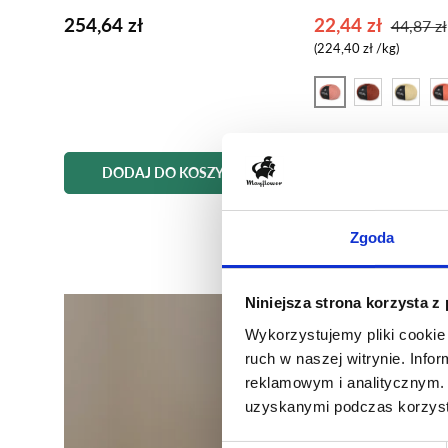
254,64 zł
22,44 zł
44,87 zł
Cena za sztukę
224,40 zł
/
kg
1 Ler
2 Brændt Henna
3 Voksgul
4 r
M
DODAJ DO KOSZYKA
DODAJ
Ma
Zgoda
Niniejsza strona korzysta z
Wykorzystujemy pliki cookie 
ruch w naszej witrynie. Inf
reklamowym i analitycznym. 
uzyskanymi podczas korzysta