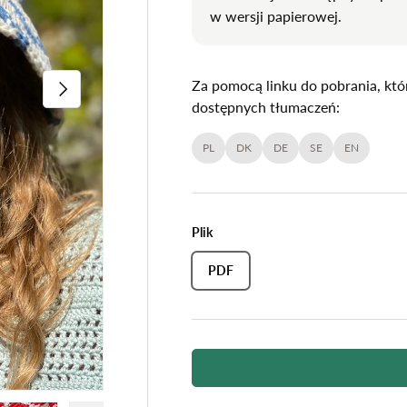
□
w wersji papierowej.
NASTĘPNY
Za pomocą linku do pobrania, kt
dostępnych tłumaczeń:
PL
DK
DE
SE
EN
Plik
PDF