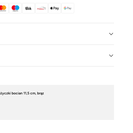
alerii
zdjęcie 9 W galerii
Załaduj zdjęcie 10 W galerii
Załaduj zdjęcie 11 W galerii
yczki bocian 11,5 cm, brąz