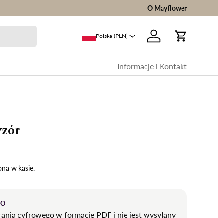
O Mayflower
Polska (PLN)
Zaloguj sie
Wóz
Informacje i Kontakt
wzór
ona w kasie.
WO
rania cyfrowego w formacie PDF i nie jest wysyłany