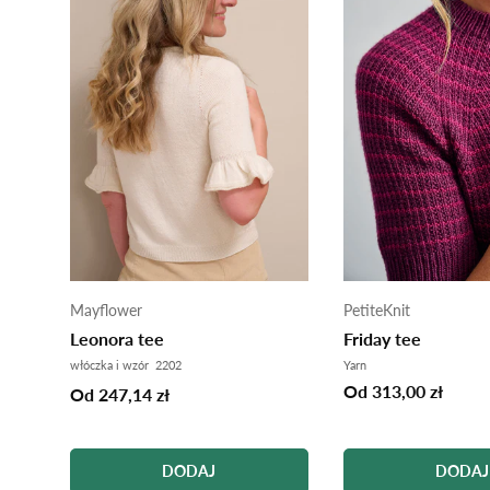
Mayflower
PetiteKnit
Leonora tee
Friday tee
włóczka i wzór 2202
Yarn
Od 313,00 zł
Od 247,14 zł
DODAJ
DODAJ