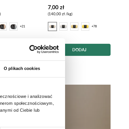
Wzór
7,00 zł
19,
ę
Cena za sztukę
140,00 zł
/
kg
+21
+78
1401 RAW BIAŁA
owy
3 piaskowy
4 srebrno czarny
1402 biały
1404 Lekko żółty
1405 żółty
ch
DODAJ
DODAJ
zt.
O plikach cookies
ołecznościowe i analizować
artnerom społecznościowym,
anymi od Ciebie lub