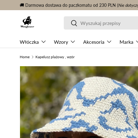
🚚 Darmowa dostawa do paczkomatu od 230 PLN (
Nie dotycz
KONTYNUUJ TREŚĆ
Szukaj
Szukaj
Włóczka
Wzory
Akcesoria
Marka
Home
Kapelusz plażowy , wzór