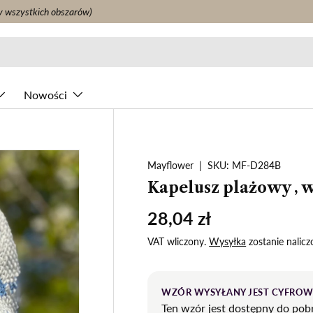
y wszystkich obszarów)
Nowości
Mayflower
|
SKU:
MF-D284B
Kapelusz plażowy , 
28,04 zł
VAT wliczony.
Wysyłka
zostanie nalicz
WZÓR WYSYŁANY JEST CYFRO
Ten wzór jest dostępny do pob