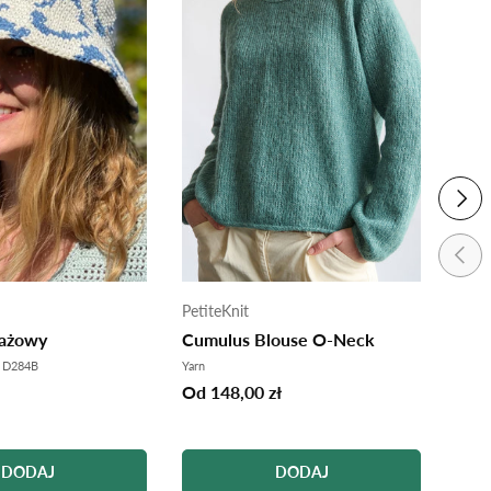
NAST
POPR
PetiteKnit
Petit
lażowy
Cumulus Blouse O-Neck
Ivy 
 D284B
Yarn
Yarn
Od 148,00 zł
Od 1
DODAJ
DODAJ