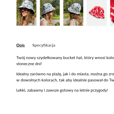
Załaduj zdjęcie 1 W galerii
Załaduj zdjęcie 2 W galerii
Załaduj zdjęcie 3 W gal
Załaduj zd
Opis
Specyfikacja
Twój nowy szydełkowany bucket hat, który wnosi kolo
słoneczne dni!
Idealny zarówno na plażę, jak i do miasta, można go zr
w dowolnych kolorach, tak aby idealnie pasował do Tw
Lekki, zabawny i zawsze gotowy na letnie przygody!