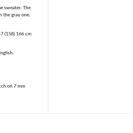
me sweater. The
n the gray one.
47 (158) 166 cm
nglish.
titch on 7 mm