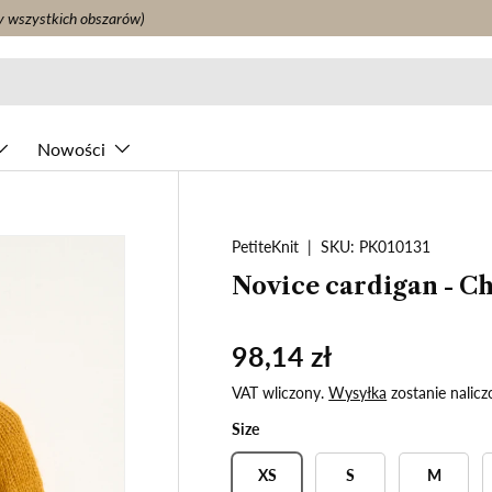
y wszystkich obszarów)
Nowości
PetiteKnit
|
SKU:
PK010131
Novice cardigan - C
98,14 zł
VAT wliczony.
Wysyłka
zostanie nalicz
Size
XS
S
M