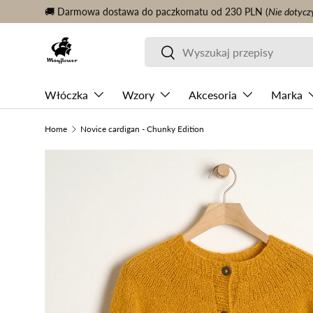
🚚 Darmowa dostawa do paczkomatu od 230 PLN (
Nie dotycz
KONTYNUUJ TREŚĆ
Szukaj
Szukaj
Włóczka
Wzory
Akcesoria
Marka
Home
Novice cardigan - Chunky Edition