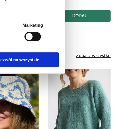
DODAJ
DODAJ
Marketing
Zobacz wszystko
ezwól na wszystkie
yflower