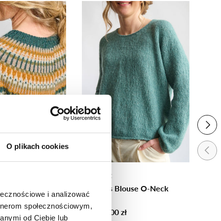
ch
zt.
NAST
O plikach cookies
POPR
PetiteKnit
Petit
eater
Cumulus Blouse O-Neck
Stoc
ołecznościowe i analizować
Yarn
Yarn
artnerom społecznościowym,
zł
Od 148,00 zł
Od 2
anymi od Ciebie lub