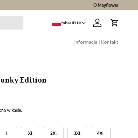
O Mayflower
Polska (PLN)
Zaloguj sie
Wóz
Informacje i Kontakt
hunky Edition
ona w kasie.
L
XL
2XL
3XL
4XL