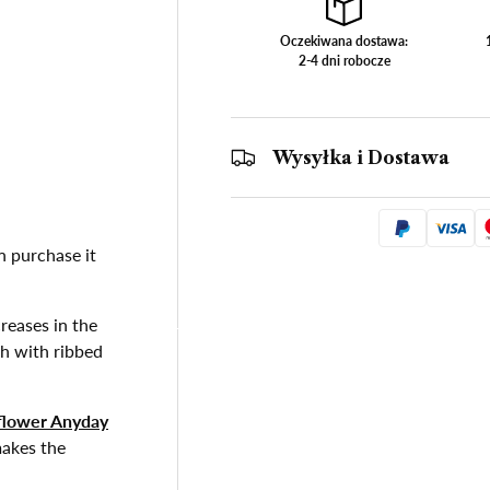
 4 W galerii
Oczekiwana dostawa:
2-4 dni robocze
Wysyłka i Dostawa
n purchase it
reases in the
ch with ribbed
lower Anyday
makes the