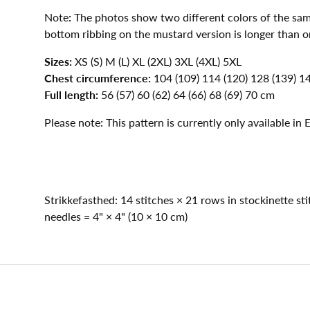
Note
:
The photos show two different colors of the sa
bottom ribbing on the mustard version is longer than o
Sizes:
XS (S) M (L) XL (2XL) 3XL (4XL) 5XL
Chest circumference:
104 (109) 114 (120) 128 (139) 1
Full length:
56 (57) 60 (62) 64 (66) 68 (69) 70 cm
Please note: This pattern is currently only available in E
Strikkefasthed: 14 stitches × 21 rows in stockinette s
needles = 4" × 4" (10 × 10 cm)