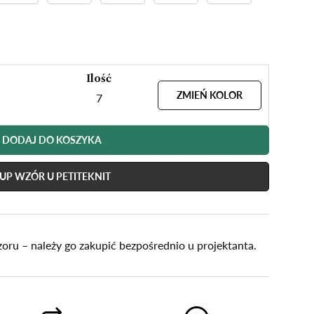
Ilość
ZMIEŃ KOLOR
7
DODAJ DO KOSZYKA
UP WZÓR U PETITEKNIT
oru – należy go zakupić bezpośrednio u projektanta.