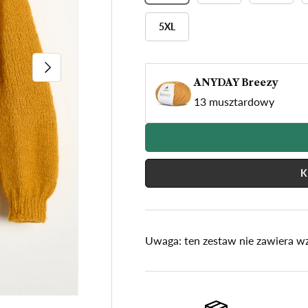
□
5XL
NASTĘPNY
ANYDAY Breezy
13 musztardowy
K
Uwaga: ten zestaw nie zawiera wz