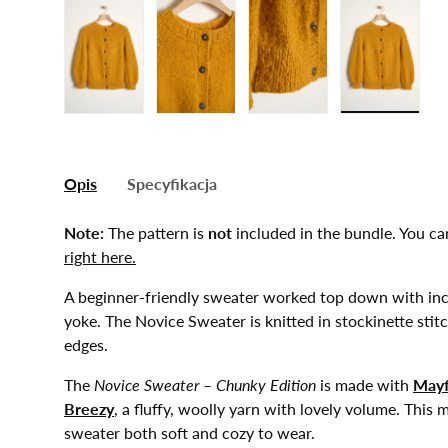
Załaduj zdjęcie 1 W galerii
Załaduj zdjęcie 2 W galerii
Załaduj zdjęcie 3 W galerii
Załaduj zdjęcie
Opis
Specyfikacja
Note:
The pattern is
not
included in the bundle. You ca
right here.
A beginner-friendly sweater worked top down with inc
yoke. The Novice Sweater is knitted in stockinette stit
edges.
The
Novice Sweater – Chunky Edition
is made with
Mayf
Breezy
, a fluffy, woolly yarn with lovely volume. This 
sweater both soft and cozy to wear.