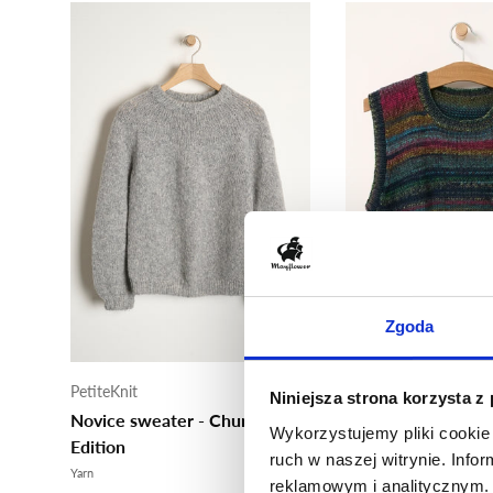
M
Ma
Zgoda
PetiteKnit
PetiteKnit
Niniejsza strona korzysta z
Novice sweater - Chunky
Novice slipover
Wykorzystujemy pliki cookie 
Edition
Yarn
ruch w naszej witrynie. Inf
Od 296,00 zł
Yarn
reklamowym i analitycznym. 