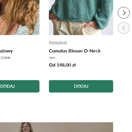
NAST
POPR
PetiteKnit
Petit
lażowy
Cumulus Blouse O-Neck
Ivy 
 D284B
Yarn
Yarn
Od 148,00 zł
Od 1
DODAJ
DODAJ